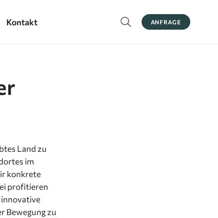
Kontakt
ANFRAGE
er
btes Land zu
dortes im
ir konkrete
i profitieren
 innovative
ser Bewegung zu