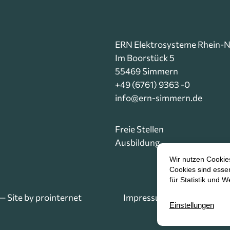
ERN Elektrosysteme Rhein
Im Boorstück 5
55469 Simmern
+49 (6761) 9363 -0
info@ern-simmern.de
Freie Stellen
Ausbildung
 Site by
prointernet
Impressum
Downloads